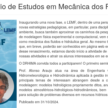
rio de Estudos em Mecânica dos 
Inaugurando uma nova fase, o LEMF, dentro de uma perspe
novas estratégias pedagógicas, em particular, para discipl
ambiente, busca também aproximar os caminhos da pesqui
de modelagem física experimental e computacional, vem s
como mecânica dos fluidos e hidráulica geral. Ao mesmo 
que, em breve, poderão ser conhecidos em página web e
desse renascimento, estamos dando início a atividade de 
nossas atividades e atrair os alunos interessados em se 
O DRHIMA convida todos a participarem! O primeiro semi
Prof. Afonso Araujo atua na área de Engenharia
Hidrometeorológica e Hidrodinâmica aplicada à gestão i
principais temas de interessam abrangem desde a c
modelagem: modelos hidrológicos propriamente ditos, an
modelos atmosféricos-hidrológicos-hidrodinâmicos, be
para solução de problemas diversos em recursos hídricos
Publicado em 31/10/2024.