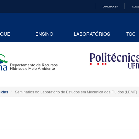
COMUNICA BR
ACESS
IR
PARA
O
CONTEÚDO
AQUE
ENSINO
LABORATÓRIOS
TCC
ícias
Seminários do Laboratório de Estudos em Mecânica dos Fluidos (LEMF)