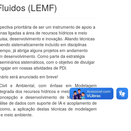
Fluidos (LEMF)
ctiva prioritária de ser um instrumento de apoio a
inas ligadas a área de recursos hídricos e meio
sa, desenvolvimento e inovação. Aliando técnicas
endo sistematicamente incluído em disciplinas
tempo, já abriga alguns projetos em andamento
m desenvolvimento. Como parte da estratégia
seminários sistemáticos, com o objetivo de divulgar
engajar em nossas atividades de PDI.
nário será anunciado em breve!
 Civil e Ambiental, com ênfase em Modelagem
ntegrada dos recursos hídricos e meio ambiente. Os
oncepção e desenvolvimento de ferramentas de
álise de dados com suporte de IA e acoplamento de
m como, a aplicação destas técnicas de modelagem
 e meio ambiente.