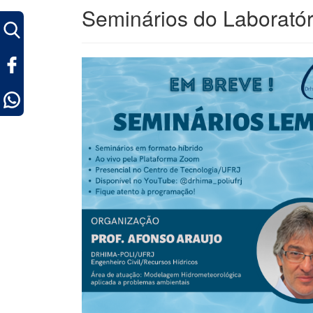
Seminários do Laborató
ok
pp