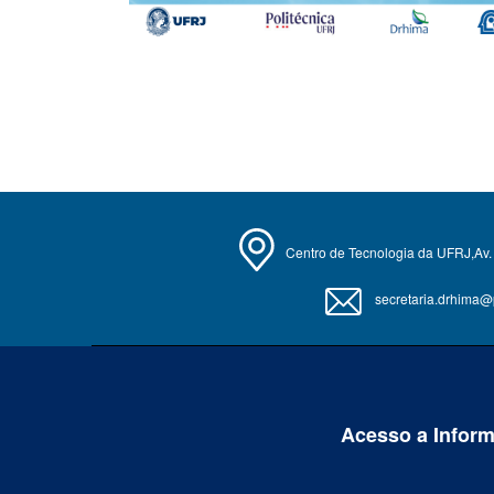
Centro de Tecnologia da UFRJ,Av. 
secretaria.drhima@po
Acesso a Infor