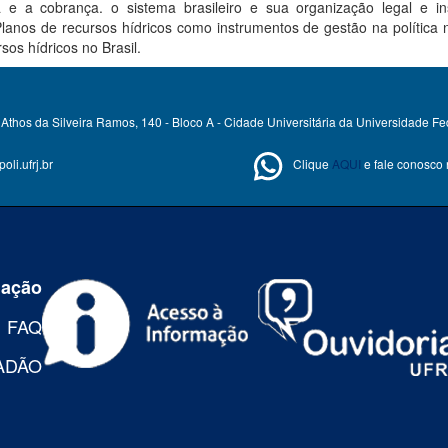
 a cobrança. o sistema brasileiro e sua organização legal e inst
Planos de recursos hídricos como instrumentos de gestão na política 
sos hídricos no Brasil.
Athos da Silveira Ramos, 140 - Bloco A - Cidade Universitária da Universidade Fe
li.ufrj.br
Clique
AQUI
e fale conosco
mação
FAQ
ADÃO