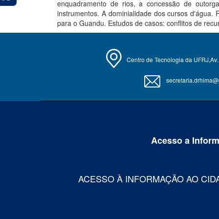
enquadramento de rios, a concessão de outorga e
instrumentos. A dominialidade dos cursos d'água. 
para o Guandu. Estudos de casos: conflitos de recur
Centro de Tecnologia da UFRJ,Av. 
secretaria.drhima@po
Acesso a Infor
ACESSO À INFORMAÇÃO AO CID