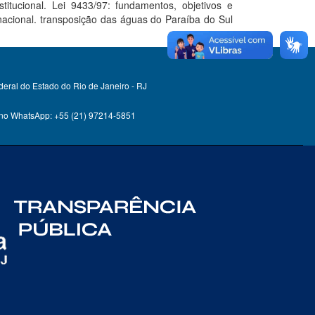
itucional. Lei 9433/97: fundamentos, objetivos e
nacional. transposição das águas do Paraíba do Sul
deral do Estado do Rio de Janeiro - RJ
 no WhatsApp: +55 (21) 97214-5851