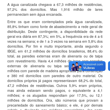
A água canalizada chegava a 67,3 milhões de residências,
97,2% dos domicílios. Mas 1,916 milhão de lares
permaneciam sem água encanada.
Entre os que eram contemplados pela água canalizada,
85,8% tinham como fonte de abastecimento a rede geral de
distribuição. Deste contingente, a disponibilidade da rede
geral era diária em 87,3%; em 5%, a frequência era de 4 a 6
vezes na semana; e de 1 a 3 vezes na semana em 5,8% dos
domicílios. Por fim e muito importante, ainda segundo o
IBGE, em 61,2 milhões de domicílios brasileiros, 88,4% do
total, as paredes externas eram de alvenaria ou de taipa
com revestimento. Havia 4,4 milhões de lares com paredes
externas de alvenaria ou taipa sem revestimento, 3,3
milhões com parede de madeira apropriada para construção
e 380 mil domicílios com paredes de outro material. Os
domicílios próprios já pagos representavam 68,2% do total,
47,2 milhões de residências. Outros 5,9% eram próprios,
mas ainda estavam sendo pagos, o equivalente a 4,1
milhões; e os alugados respondiam por 17,5%, ou 12,1
milhões de domicílios. Ora, são números que provam a
precariedade do saneamento básico; e ele, é por demais