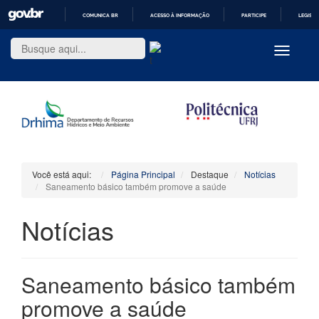
COMUNICA BR
ACESSO À INFORMAÇÃO
PARTICIPE
LEGISL
IR
PARA
Toggle
O
navigatio
CONTEÚDO
Você está aqui:
Página Principal
Destaque
Notícias
Saneamento básico também promove a saúde
Notícias
Saneamento básico também
promove a saúde