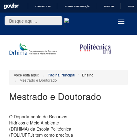
COMUNICA BR
ACESSO À INFORMAÇÃO
PARTICIPE
LEGISL
IR
PARA
Toggle
O
navigatio
CONTEÚDO
Você está aqui:
Página Principal
Ensino
Mestrado e Doutorado
Mestrado e Doutorado
O Departamento de Recursos
Hídricos e Meio Ambiente
(DRHIMA) da Escola Politécnica
(POLI/UFRJ) tem como precípua