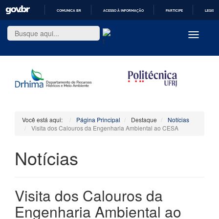
COMUNICA BR
ACESSO À INFORMAÇÃO
PARTICIPE
LEGISL
IR
PARA
Toggle
O
navigatio
CONTEÚDO
Você está aqui:
Página Principal
Destaque
Notícias
Visita dos Calouros da Engenharia Ambiental ao CESA
Notícias
Visita dos Calouros da
Engenharia Ambiental ao